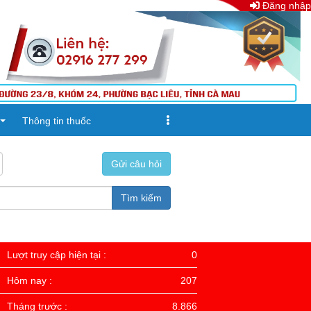
Đăng nhập
Thông tin thuốc
Gửi câu hỏi
Tìm kiếm
Lượt truy cập hiện tại :
0
Hôm nay :
207
Tháng trước :
8.866