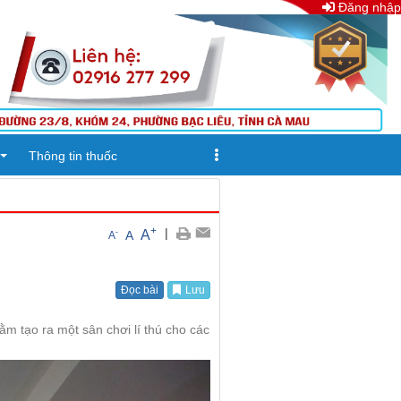
Đăng nhập
Thông tin thuốc
+
|
A
-
A
A
Đọc bài
Lưu
m tạo ra một sân chơi lí thú cho các