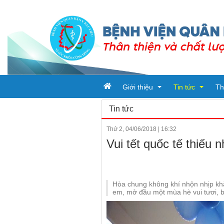
Giới thiệu
Tin tức
Th
Tin tức
Thứ 2, 04/06/2018
|
16:32
Tổ chức bệnh viện
Tin tức
Vui tết quốc tế thiếu 
Đơn vị trực thuộc
Ban giám đốc
Bài viết
Quy trình khám chữa bệnh
Phòng chức nă
Tin tức từ sở y t
Hòa chung không khí nhộn nhịp khắp
em, mở đầu một mùa hè vui tươi, b
Khoa