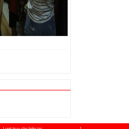
Lượt truy cập hiện tại :
1