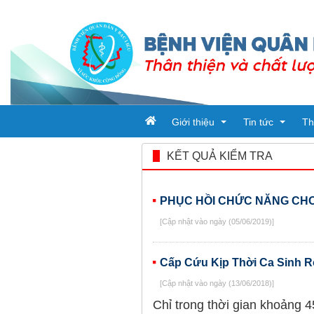
Giới thiệu
Tin tức
Th
KẾT QUẢ KIỂM TRA
Tổ chức bệnh viện
Tin tức
PHỤC HỒI CHỨC NĂNG CHO
Đơn vị trực thuộc
Ban giám đốc
Bài viết
[Cập nhật vào ngày (05/06/2019)]
Quy trình khám chữa bệnh
Phòng chức nă
Tin tức từ sở y t
Cấp Cứu Kịp Thời Ca Sinh R
Khoa
[Cập nhật vào ngày (13/06/2018)]
Chỉ trong thời gian khoảng 4