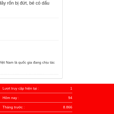
dây rốn bị đứt, bé có dấu
Việt Nam là quốc gia đang chịu tác
Lượt truy cập hiện tại :
1
Hôm nay :
94
Tháng trước :
8.866