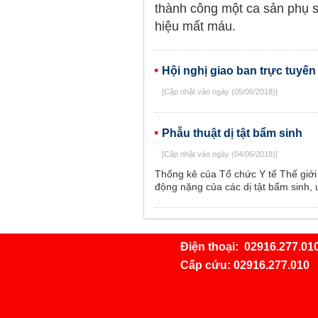
thành công một ca sản phụ si
hiệu mất máu.
Hội nghị giao ban trực tuyế
[Cập nhật vào ngày (05/06/2018)]
Phẫu thuật dị tật bẩm sinh
[Cập nhật vào ngày (04/06/2018)]
Thống kê của Tổ chức Y tế Thế giới 
động nặng của các dị tật bẩm sinh, 
Điện thoại:
02916.277.01
Cấp cứu:
02916.277.010