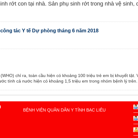
nh rớt con tại nhà. Sản phụ sinh rớt trong nhà vệ sinh, 
PHÒNG ĐIỀU DƯỠNG
KHOA Y học cổ truyền - Vật lý trị liệu - Phục hồi chức năng
PHÒNG ĐIỀU DƯỠNG
KHOA CẬN LÂM SÀNG
n công tác Y tế Dự phòng tháng 6 năm 2018
KHOA KIỂM SOÁT NHIỄM KHUẨN
KHOA NGOẠI - SẢN
KHOA NỘI NHI NHIỄM
LIÊN CHUYÊN KHOA
(WHO) chỉ ra, toàn cầu hiện có khoảng 100 triệu trẻ em bị khuyết tật. 
ước tính cả nước hiện có khoảng 1,5 triệu em trong nhóm bệnh lý trên.
0
BỆNH VIỆN QUÂN DÂN Y TỈNH BẠC LIÊU