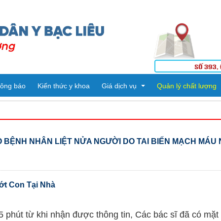
ông báo
Kiến thức y khoa
Giá dịch vụ
Quản lý chất lượng
Tiêm ngừa
Kết quả kiểm tra
 BỆNH NHÂN LIỆT NỬA NGƯỜI DO TAI BIẾN MẠCH MÁU
Dịch vụ kỹ thuật
Danh mục kỹ thuật
ng
ế
PHÒNG HÀNH CHÍNH QUẢN TRỊ - TỔ CHỨC CÁN BỘ
Thuốc
ớt Con Tại Nhà
PHÒNG KHTH & VTYT
KHOA DƯỢC
Vật tư Y tế
PHÒNG TÀI CHÍNH - KẾ TOÁN
KHOA KHÁM BỆNH CẤP CỨU
5 phút từ khi nhận được thông tin, Các bác sĩ đã có mặt 