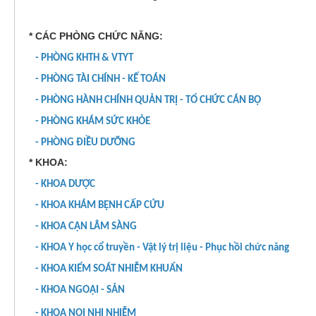
PHÒNG ĐIỀU DƯỠNG
KHOA CẬN LÂM SÀNG
* CÁC PHÒNG CHỨC NĂNG:
KHOA KIỂM SOÁT NHIỄM K
- PHÒNG KHTH & VTYT
KHOA NGOẠI - SẢN
- PHÒNG TÀI CHÍNH - KẾ TOÁN
KHOA NỘI NHI NHIỄM
- PHÒNG HÀNH CHÍNH QUẢN TRỊ - TỔ CHỨC CÁN BỘ
- PHÒNG KHÁM SỨC KHỎE
LIÊN CHUYÊN KHOA
- PHÒNG ĐIỀU DƯỠNG
* KHOA:
- KHOA DƯỢC
- KHOA KHÁM BỆNH CẤP CỨU
- KHOA CẬN LÂM SÀNG
- KHOA Y học cổ truyền - Vật lý trị liệu - Phục hồi chức năng
- KHOA KIỂM SOÁT NHIỄM KHUẨN
- KHOA NGOẠI - SẢN
- KHOA NỘI NHI NHIỄM