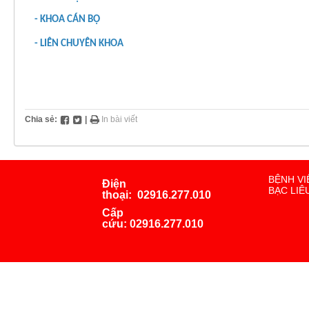
- KHOA CÁN BỘ
- LIÊN CHUYÊN KHOA
Chia sẻ:
|
In bài viết
BỆNH VI
Điện
BẠC LIÊ
thoại:
02916.277.010
Cấp
cứu:
02916.277.010