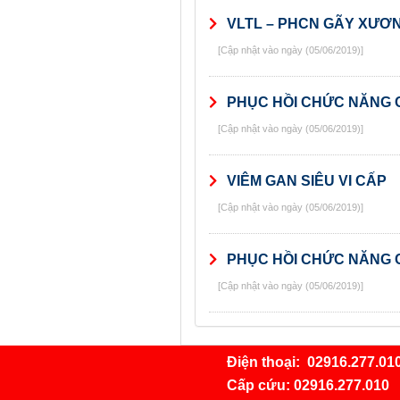
VLTL – PHCN GÃY XƯƠ
[Cập nhật vào ngày (05/06/2019)]
PHỤC HỒI CHỨC NĂNG 
[Cập nhật vào ngày (05/06/2019)]
VIÊM GAN SIÊU VI CẤP
[Cập nhật vào ngày (05/06/2019)]
PHỤC HỒI CHỨC NĂNG 
[Cập nhật vào ngày (05/06/2019)]
Điện thoại:
02916.277.01
Cấp cứu:
02916.277.010