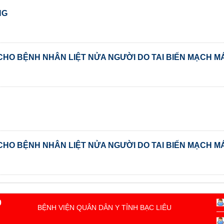
NG
CHO BỆNH NHÂN LIỆT NỬA NGƯỜI DO TAI BIẾN MẠCH M
CHO BỆNH NHÂN LIỆT NỬA NGƯỜI DO TAI BIẾN MẠCH M
0
BỆNH VIỆN QUÂN DÂN Y TỈNH BẠC LIÊU