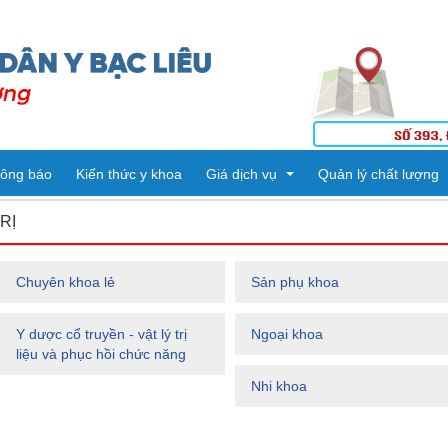
ông báo
Kiến thức y khoa
Giá dịch vụ
Quản lý chất lượng
RỊ
Tiêm ngừa
Kết quả kiểm tra
Chuyên khoa lẻ
Sản phụ khoa
Dịch vụ kỹ thuật
Danh mục kỹ thuật
Y dược cổ truyền - vật lý trị
Ngoại khoa
ng
ế
PHÒNG HÀNH CHÍNH QUẢN TRỊ - TỔ CHỨC CÁN BỘ
Thuốc
liệu và phục hồi chức năng
Nhi khoa
PHÒNG KHTH & VTYT
KHOA DƯỢC
Vật tư Y tế
PHÒNG TÀI CHÍNH - KẾ TOÁN
KHOA KHÁM BỆNH CẤP CỨU