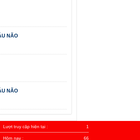
ÁU NÃO
ÁU NÃO
Lượt truy cập hiện tại :
1
Hôm nay :
66