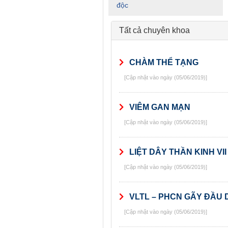
độc
Tất cả chuyên khoa
CHÀM THỂ TẠNG
[Cập nhật vào ngày (05/06/2019)]
VIÊM GAN MẠN
[Cập nhật vào ngày (05/06/2019)]
LIỆT DÂY THẦN KINH VII
[Cập nhật vào ngày (05/06/2019)]
VLTL – PHCN GÃY ĐẦU
[Cập nhật vào ngày (05/06/2019)]