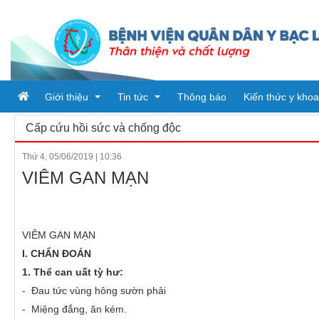
Giới thiệu
Tin tức
Thông báo
Kiến thức y khoa
Cấp cứu hồi sức và chống độc
Thứ 4, 05/06/2019
|
10:36
Tổ chức bệnh viện
Tin tức
VIÊM GAN MẠN
Đơn vị trực thuộc
Ban giám đốc
Bài viết
Quy trình khám chữa bệnh
Phòng chức năng
Tin tức từ sở y tế
PHÒNG HÀNH CHÍNH QUẢN 
VIÊM GAN MẠN
Khoa
PHÒNG KHTH & VTYT
KHOA DƯỢC
I. CHẨN ĐOÁN
1. Thể can uất tỳ hư:
PHÒNG TÀI CHÍNH - KẾ TO
KHOA KHÁM BỆNH CẤP CỨ
- Đau tức vùng hông sườn phải
PHÒNG ĐIỀU DƯỠNG
KHOA Y học cổ truyền - Vật lý
- Miệng đắng, ăn kém.