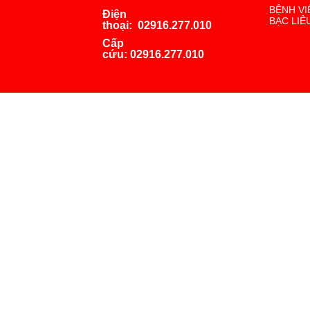
BỆNH VI
Điện
BẠC LIÊ
thoại:
02916.277.010
Cấp
cứu:
02916.277.010