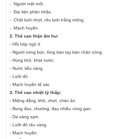
- Người mệt mõi.
PHÒNG ĐIỀU DƯỠNG
KHOA CẬN LÂM SÀNG
- Đại tiện phân nhão.
KHOA KIỂM SOÁT NHIỄM K
- Chất lưởi nhợt, rêu lưởi trắng mõng.
- Mạch huyền.
KHOA NGOẠI - SẢN
2. Thể can thận âm hư:
KHOA NỘI NHI NHIỄM
- Hồi hộp ngũ ít.
- Người nóng bức, lòng bàn tay bàn chân nóng.
LIÊN CHUYÊN KHOA
- Họng khô, khát nước.
- Nước tiểu vàng.
- Lưởi đỏ.
- Mạch huyền tế sác
3. Thể can nhiệt tỳ thấp:
- Miệng đắng, khô, nhợt, chán ăn.
- Bụng đau, chướng, đau nhiều vùng gan.
- Da vàng sạm.
- Lưỡi đỏ rêu vàng.
- Mạch huyền.