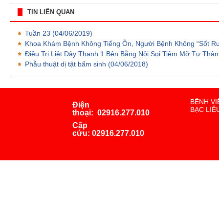
TIN LIÊN QUAN
Tuần 23
(04/06/2019)
Khoa Khám Bệnh Không Tiếng Ồn, Người Bệnh Không “Sốt R
Điều Trị Liệt Dây Thanh 1 Bên Bằng Nội Soi Tiêm Mỡ Tự Thâ
Phẫu thuật dị tật bẩm sinh
(04/06/2018)
BỆNH VI
Điện
BẠC LIÊ
thoại:
02916.277.010
Cấp
cứu:
02916.277.010