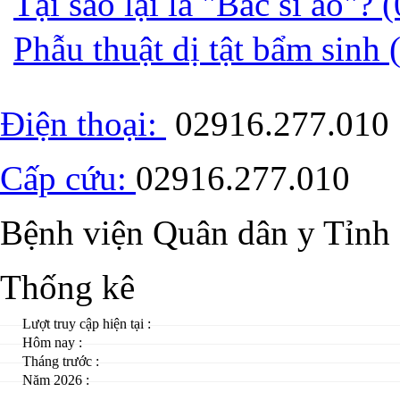
Tại sao lại là "Bác sĩ ảo"?
(
Phẫu thuật dị tật bẩm sinh
Điện thoại:
02916.277.010
Cấp cứu:
02916.277.010
Bệnh viện Quân dân y Tỉnh
Thống kê
Lượt truy cập hiện tại :
Hôm nay :
Tháng trước :
Năm 2026 :