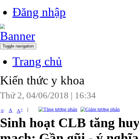
Đăng nhập
Toggle navigation
Trang chủ
Kiến thức y khoa
Thứ 2, 04/06/2018
|
16:34
|
+
-
A
A
A
Sinh hoạt CLB tăng huyế
mạch: Gần gũi - ý nghĩa 