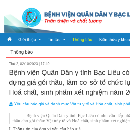
Giới thiệu
Tin tức
Thông báo
Kiến thức y khoa
Thông báo
Thứ 2, 02/10/2023
|
17:40
Tổ chức bệnh viện
Tin tức
Bệnh viện Quân Dân y tỉnh Bạc Liêu có
Đơn vị trực thuộc
Ban giám đốc
Bài viết
dựng giá gói thầu, làm cơ sở tổ chức lự
Quy trình khám chữa bệnh
Phòng chức năng
Tin tức từ sở y tế
PHÒNG HÀNH CHÍNH QUẢN 
Hoá chất, sinh phẩm xét nghiệm năm 2
Khoa
PHÒNG KHTH & VTYT
KHOA DƯỢC
Yêu cầu báo giá và danh mục Vật tư y tế và Hóa chất, sinh ph
PHÒNG TÀI CHÍNH - KẾ TO
KHOA KHÁM BỆNH CẤP CỨ
Bệnh viện Quân Dân y tỉnh Bạc Liêu có nhu cầu tiếp nhậ
thầu cho gói thầu: Vật tư y tế và Hoá chất, sinh phẩm xét nghi
PHÒNG ĐIỀU DƯỠNG
KHOA Y học cổ truyền - Vật lý
I. Thông tin của đơn vị yêu cầu báo giá