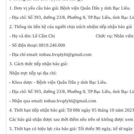
PHÒNG ĐIỀU DƯỠNG
KHOA CẬN LÂM SÀNG
1. Đơn vị yêu cầu báo giá: Bệnh viện Quân Dân y tỉnh Bạc Liêu.
- Địa chỉ: Số 393, đường 23/8, Phường 8, TP Bạc Liêu, tỉnh Bạc Li
KHOA KIỂM SOÁT NHIỄM K
2. Thông tin liên hệ của người chịu trách nhiệm tiếp nhận báo giá
KHOA NGOẠI - SẢN
- Họ và tên: Lê Cẩm Chi Chức vụ: Nhân viên
KHOA NỘI NHI NHIỄM
- Số điện thoại: 0819.246.000
LIÊN CHUYÊN KHOA
- Địa chỉ email: tothau.bvqdybl@gmail.com
3. Cách thức tiếp nhận báo giá:
Nhận trực tiếp tại địa chỉ:
- Khoa dược - Bệnh viện Quân Dân y tỉnh Bạc Liêu.
- Địa chỉ: Số 393, đường 23/8, Phường 8, TP Bạc Liêu, tỉnh Bạc Li
- Nhận qua email: tothau.bvqdybl@gmail.com
4. Thời hạn tiếp nhận báo giá: Từ 08h ngày 05 tháng 10 năm 202
Các báo giá nhận được sau thời điểm nêu trên sẽ không được xem 
5. Thời hạn có hiệu lực của báo giá: Tối thiểu 90 ngày, kể từ ngà