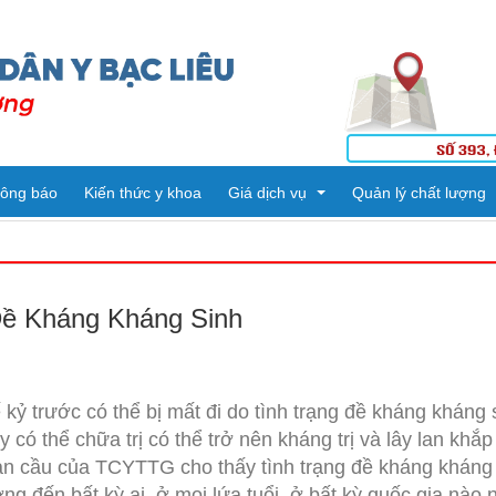
ông báo
Kiến thức y khoa
Giá dịch vụ
Quản lý chất lượng
Tiêm ngừa
Kết quả kiểm tra
Đề Kháng Kháng Sinh
Dịch vụ kỹ thuật
Danh mục kỹ thuật
ng
ế
PHÒNG HÀNH CHÍNH QUẢN TRỊ - TỔ CHỨC CÁN BỘ
Thuốc
 kỷ trước có thể bị mất đi do tình trạng đề kháng kháng 
PHÒNG KHTH & VTYT
KHOA DƯỢC
Vật tư Y tế
có thể chữa trị có thể trở nên kháng trị và lây lan khắp
oàn cầu của TCYTTG cho thấy tình trạng đề kháng kháng 
PHÒNG TÀI CHÍNH - KẾ TOÁN
KHOA KHÁM BỆNH CẤP CỨU
g đến bất kỳ ai, ở mọi lứa tuổi, ở bất kỳ quốc gia nào n