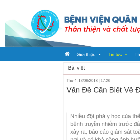
Giới thiệu
Tin tức
Th
Bài viết
Thứ 4, 13/06/2018
|
17:26
Tổ chức bệnh viện
Tin tức
Vấn Đề Cần Biết Về 
Đơn vị trực thuộc
Ban giám đốc
Bài viết
Quy trình khám chữa bệnh
Phòng chức nă
Tin tức từ sở y t
Nhiều đột phá y học của thế
Khoa
bệnh truyền nhiễm trước đây 
xảy ra, báo cáo giám sát t
nơi và có khả năng ảnh hưởn