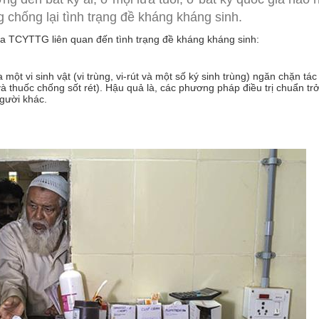
PHÒNG ĐIỀU DƯỠNG
KHOA Y học cổ truyền - Vật lý trị liệu - Phục hồi chức năng
 chống lại tình trạng đề kháng kháng sinh.
ủa TCYTTG liên quan đến tình trạng đề kháng kháng sinh:
PHÒNG ĐIỀU DƯỠNG
KHOA CẬN LÂM SÀNG
KHOA KIỂM SOÁT NHIỄM KHUẨN
một vi sinh vật (vi trùng, vi-rút và một số ký sinh trùng) ngăn chặn tá
và thuốc chống sốt rét). Hậu quả là, các phương pháp điều trị chuẩn trở
người khác.
KHOA NGOẠI - SẢN
KHOA NỘI NHI NHIỄM
LIÊN CHUYÊN KHOA