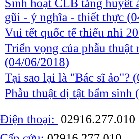
Sinh hoạt CLB tăng huyết 
gũi - ý nghĩa - thiết thực
(0
Vui tết quốc tế thiếu nhi 2
Triển vọng của phẫu thuật 
(04/06/2018)
Tại sao lại là "Bác sĩ ảo"?
(
Phẫu thuật dị tật bẩm sinh
Điện thoại:
02916.277.010
Cấp cứu:
02916.277.010