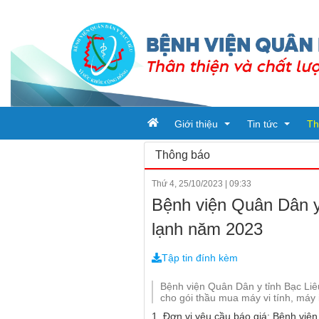
Giới thiệu
Tin tức
Th
Thông báo
Thứ 4, 25/10/2023
|
09:33
Tổ chức bệnh viện
Tin tức
Bệnh viện Quân Dân y 
Đơn vị trực thuộc
Ban giám đốc
Bài viết
lạnh năm 2023
Quy trình khám chữa bệnh
Phòng chức nă
Tin tức từ sở y t
Tập tin đính kèm
Khoa
Bệnh viện Quân Dân y tỉnh Bạc Liê
cho gói thầu mua máy vi tính, máy 
1. Đơn vị yêu cầu báo giá: Bệnh việ