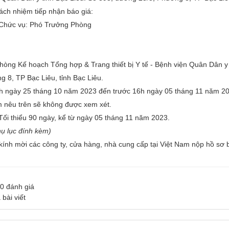
PHÒNG ĐIỀU DƯỠNG
KHOA Y học cổ truyền - Vật lý trị liệu - Phục hồi chức năng
rách nhiệm tiếp nhận báo giá:
hức vụ: Phó Trưởng Phòng
PHÒNG ĐIỀU DƯỠNG
KHOA CẬN LÂM SÀNG
KHOA KIỂM SOÁT NHIỄM KHUẨN
ỉ Phòng Kế hoạch Tổng hợp & Trang thiết bị Y tế - Bệnh viện Quân Dân y 
KHOA NGOẠI - SẢN
g 8, TP Bạc Liêu, tỉnh Bạc Liêu.
08h ngày 25 tháng 10 năm 2023 đến trước 16h ngày 05 tháng 11 năm 20
KHOA NỘI NHI NHIỄM
m nêu trên sẽ không được xem xét.
LIÊN CHUYÊN KHOA
 Tối thiểu 90 ngày, kể từ ngày 05 tháng 11 năm 2023.
hụ lục đính kèm)
ính mời các công ty, cửa hàng, nhà cung cấp tại Việt Nam nộp hồ sơ b
0
đánh giá
 bài viết