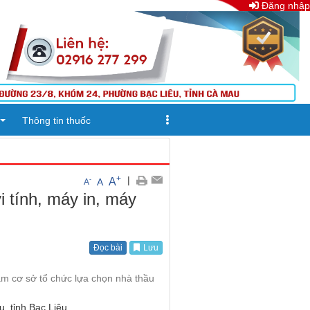
Đăng nhập
Thông tin thuốc
+
|
A
-
A
A
 tính, máy in, máy
Đọc bài
Lưu
àm cơ sở tổ chức lựa chọn nhà thầu
, tỉnh Bạc Liêu.