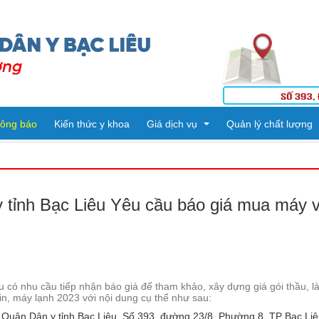
ông báo
Kiến thức y khoa
Giá dịch vụ
Quản lý chất lượng
Tiêm ngừa
Kết quả kiểm tra
tỉnh Bạc Liêu Yêu cầu báo giá mua máy vi
Dịch vụ kỹ thuật
Danh mục kỹ thuật
ng
ế
PHÒNG HÀNH CHÍNH QUẢN TRỊ - TỔ CHỨC CÁN BỘ
Thuốc
PHÒNG KHTH & VTYT
KHOA DƯỢC
Vật tư Y tế
u có nhu cầu tiếp nhận báo giá để tham khảo, xây dựng giá gói thầu, l
in, máy lạnh 2023 với nội dung cụ thể như sau:
PHÒNG TÀI CHÍNH - KẾ TOÁN
KHOA KHÁM BỆNH CẤP CỨU
n Quân Dân y tỉnh Bạc Liêu. Số 393, đường 23/8, Phường 8, TP Bạc Liêu