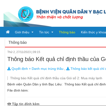
Giới thiệu
Tin tức
Thông báo
Kiến thức y khoa
Thông báo
Thứ 2, 27/11/2023
|
09:15
Tổ chức bệnh viện
Tin tức
Thông báo Kết quả chỉ định thầu của G
Đơn vị trực thuộc
Ban giám đốc
Bài viết
Quyết định + Danh mục trúng thầu
,
Thông báo kết quả chỉ 
Quy trình khám chữa bệnh
Phòng chức năng
Tin tức từ sở y tế
PHÒNG HÀNH CHÍNH QUẢN 
Thông báo Kết quả chỉ định thầu của Gói số 2: Mua máy lạnh
Khoa
PHÒNG KHTH & VTYT
KHOA DƯỢC
Bệnh viện Quân Dân y tỉnh Bạc Liêu: Thông báo Kết quả chỉ định
File đính kèm:
PHÒNG TÀI CHÍNH - KẾ TO
KHOA KHÁM BỆNH CẤP CỨ
PHÒNG ĐIỀU DƯỠNG
KHOA Y học cổ truyền - Vật lý
Tập tin đính kèm