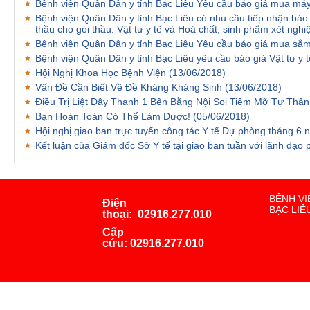
Bệnh viện Quân Dân y tỉnh Bạc Liêu Yêu cầu báo giá mua máy
Bệnh viện Quân Dân y tỉnh Bạc Liêu có nhu cầu tiếp nhận báo 
thầu cho gói thầu: Vật tư y tế và Hoá chất, sinh phẩm xét ng
Bệnh viện Quân Dân y tỉnh Bạc Liêu Yêu cầu báo giá mua s
Bệnh viện Quân Dân y tỉnh Bạc Liêu yêu cầu báo giá Vật tư y
Hội Nghị Khoa Học Bệnh Viện
(13/06/2018)
Vấn Đề Cần Biết Về Đề Kháng Kháng Sinh
(13/06/2018)
Điều Trị Liệt Dây Thanh 1 Bên Bằng Nội Soi Tiêm Mỡ Tự Thâ
Bạn Hoàn Toàn Có Thể Làm Được!
(05/06/2018)
Hội nghị giao ban trực tuyến công tác Y tế Dự phòng tháng 6
Kết luận của Giám đốc Sở Y tế tại giao ban tuần với lãnh đạo
BỆNH VI
Điện
BẠC LIÊ
thoại:
02916.277.010
Cấp
cứu:
02916.277.010