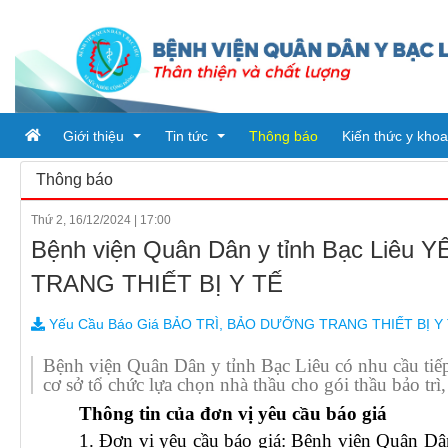
Giới thiệu
Tin tức
Thông báo
Kiến thức y khoa
Thông báo
Thứ 2, 16/12/2024
|
17:00
Tổ chức bệnh viện
Tin tức
Bệnh viện Quân Dân y tỉnh Bạc Li
Đơn vị trực thuộc
Ban giám đốc
Bài viết
TRANG THIẾT BỊ Y TẾ
Quy trình khám chữa bệnh
Phòng chức năng
Tin tức từ sở y tế
PHÒNG HÀNH CHÍNH QUẢN 
Yếu Cầu Báo Giá BẢO TRÌ, BẢO DƯỠNG TRANG THIẾT BỊ Y
Khoa
PHÒNG KHTH & VTYT
KHOA DƯỢC
Bệnh viện Quân Dân y tỉnh Bạc Liêu có nhu cầu tiế
cơ sở tổ chức lựa chọn nhà thầu cho gói thầu bảo trì,
PHÒNG TÀI CHÍNH - KẾ TO
KHOA KHÁM BỆNH CẤP CỨ
Thông tin của đơn vị yêu cầu báo giá
PHÒNG ĐIỀU DƯỠNG
KHOA Y học cổ truyền - Vật lý
1. Đơn vị yêu cầu báo giá:
Bệnh viện Quân Dân