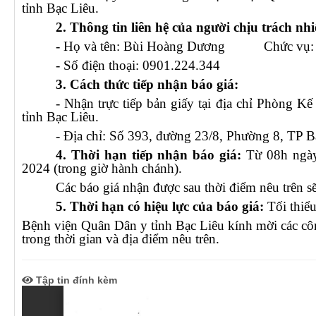
tỉnh Bạc Liêu.
PHÒNG ĐIỀU DƯỠNG
KHOA CẬN LÂM SÀNG
2. Thông tin liên hệ của người chịu trách nh
KHOA KIỂM SOÁT NHIỄM K
- Họ và tên: Bùi Hoàng Dương Chức vụ: 
- Số điện thoại: 0901.224.344
KHOA NGOẠI - SẢN
3. Cách thức tiếp nhận báo giá:
KHOA NỘI NHI NHIỄM
- Nhận trực tiếp bản giấy tại địa chỉ Phòng K
tỉnh Bạc Liêu.
LIÊN CHUYÊN KHOA
- Địa chỉ:
Số 393, đường 23/8, Phường 8, TP Bạ
4. Thời hạn tiếp nhận báo giá:
Từ 08h ngày
2024 (trong giờ hành chánh).
Các báo giá nhận được sau thời điểm nêu trên 
5. Thời hạn có hiệu lực của báo giá:
Tối thiểu
Bệnh viện Quân Dân y tỉnh Bạc Liêu kính mời các côn
trong thời gian và địa điểm nêu trên.
Tập tin đính kèm