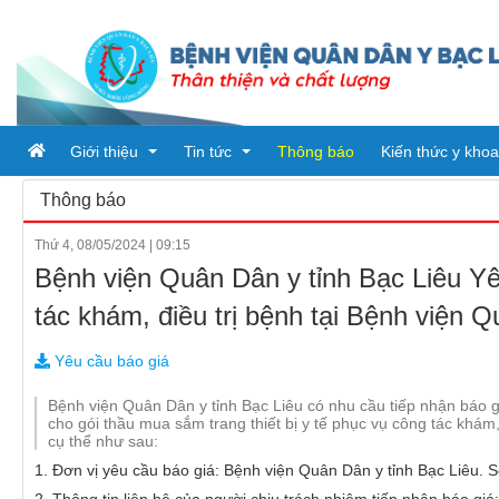
Giới thiệu
Tin tức
Thông báo
Kiến thức y khoa
Thông báo
Thứ 4, 08/05/2024
|
09:15
Tổ chức bệnh viện
Tin tức
Bệnh viện Quân Dân y tỉnh Bạc Liêu Yêu
Đơn vị trực thuộc
Ban giám đốc
Bài viết
tác khám, điều trị bệnh tại Bệnh viện 
Quy trình khám chữa bệnh
Phòng chức năng
Tin tức từ sở y tế
PHÒNG HÀNH CHÍNH QUẢN 
Yêu cầu báo giá
Khoa
PHÒNG KHTH & VTYT
KHOA DƯỢC
Bệnh viện Quân Dân y tỉnh Bạc Liêu có nhu cầu tiếp nhận báo g
cho gói thầu mua sắm trang thiết bị y tế phục vụ công tác khám
PHÒNG TÀI CHÍNH - KẾ TO
KHOA KHÁM BỆNH CẤP CỨ
cụ thể như sau:
1. Đơn vị yêu cầu báo giá: Bệnh viện Quân Dân y tỉnh Bạc Liêu. 
PHÒNG ĐIỀU DƯỠNG
KHOA Y học cổ truyền - Vật lý