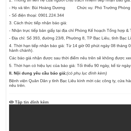
2. Thông tin liên hệ của người chịu trách nhiệm tiếp nhận báo giá:
PHÒNG ĐIỀU DƯỠNG
KHOA CẬN LÂM SÀNG
- Họ và tên: Bùi Hoàng Dương Chức vụ: Phó Trưởng Phòng
- Số điện thoại: 0901.224.344
KHOA KIỂM SOÁT NHIỄM K
3. Cách thức tiếp nhận báo giá:
KHOA NGOẠI - SẢN
- Nhận trực tiếp bản giấy tại địa chỉ Phòng Kế hoạch Tổng hợp & T
- Địa chỉ: Số 393, đường 23/8, Phường 8, TP Bạc Liêu, tỉnh Bạc L
KHOA NỘI NHI NHIỄM
4. Thời hạn tiếp nhận báo giá: Từ 14 giờ 00 phút ngày 08 tháng
hành chánh).
LIÊN CHUYÊN KHOA
Các báo giá nhận được sau thời điểm nêu trên sẽ không được xe
5. Thời hạn có hiệu lực của báo giá: Tối thiểu 90 ngày, kể từ ng
II. Nội dung yêu cầu báo giá:
(có phụ lục đính kèm)
Bệnh viện Quân Dân y tỉnh Bạc Liêu kính mời các công ty, cửa hàn
nêu trên.
Tập tin đính kèm