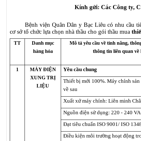
Kính gửi: Các Công ty, C
PHÒNG ĐIỀU DƯỠNG
KHOA CẬN LÂM SÀNG
KHOA KIỂM SOÁT NHIỄM K
Bệnh viện Quân Dân y Bạc Liêu có nhu cầu tiế
cơ sở tổ chức lựa chọn nhà thầu cho gói thầu mua
thiế
KHOA NGOẠI - SẢN
TT
Danh mục
Mô tả yêu cầu về tính năng, thông
KHOA NỘI NHI NHIỄM
hàng hóa
thông tin liên quan về
LIÊN CHUYÊN KHOA
Yêu cầu chung
1
MÁY ĐIỆN
XUNG TRỊ
Thiết bị mới 100%. Máy chính sản 
LIỆU
về sau
Xuất xứ máy chính: Liên minh Ch
Nguồn điện sử dụng: 220 - 240 VA
Đạt tiêu chuẩn ISO 9001/ ISO 134
Điều kiện môi trường hoạt động t