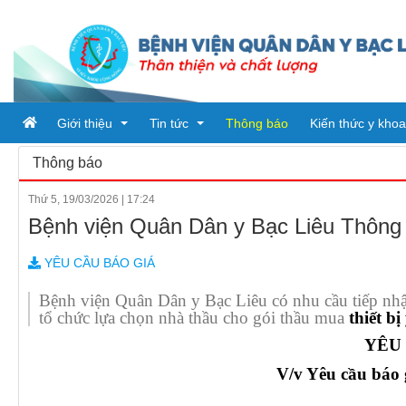
Giới thiệu
Tin tức
Thông báo
Kiến thức y khoa
Thông báo
Thứ 5, 19/03/2026
|
17:24
Tổ chức bệnh viện
Tin tức
Bệnh viện Quân Dân y Bạc Liêu Thông báo
Đơn vị trực thuộc
Ban giám đốc
Bài viết
YÊU CẦU BÁO GIÁ
Quy trình khám chữa bệnh
Phòng chức năng
Tin tức từ sở y tế
PHÒNG HÀNH CHÍNH QUẢN 
Bệnh viện Quân Dân y Bạc Liêu có nhu cầu tiếp nhậ
tổ chức lựa chọn nhà thầu cho gói thầu mua
thiết bị 
Khoa
PHÒNG KHTH & VTYT
KHOA DƯỢC
YÊU
PHÒNG TÀI CHÍNH - KẾ TO
KHOA KHÁM BỆNH CẤP CỨ
V/v Yêu cầu báo gi
PHÒNG ĐIỀU DƯỠNG
KHOA Y học cổ truyền - Vật lý