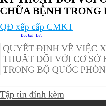
CHỮA BỆNH TRONG 
QĐ xếp cấp CMKT
Đọc bài
Lưu
QUYẾT ĐỊNH VỀ VIỆC 
THUẬT ĐỐI VỚI CƠ SỞ
TRONG BỘ QUỐC PHÒ
Tập tin đính kèm