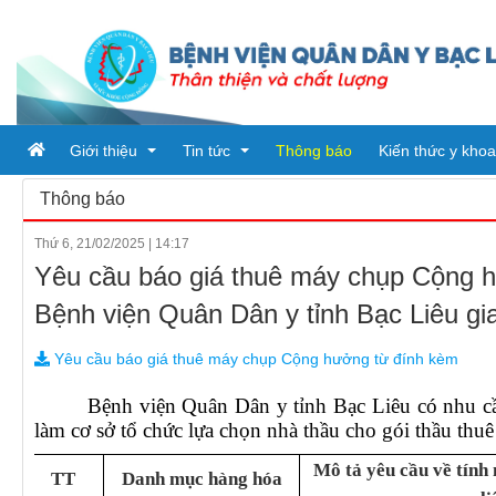
Giới thiệu
Tin tức
Thông báo
Kiến thức y khoa
Thông báo
Thứ 6, 21/02/2025
|
14:17
Tổ chức bệnh viện
Tin tức
Yêu cầu báo giá thuê máy chụp Cộng h
Đơn vị trực thuộc
Ban giám đốc
Bài viết
Bệnh viện Quân Dân y tỉnh Bạc Liêu gi
Quy trình khám chữa bệnh
Phòng chức năng
Tin tức từ sở y tế
PHÒNG HÀNH CHÍNH QUẢN 
Yêu cầu báo giá thuê máy chụp Cộng hưởng từ đính kèm
Khoa
PHÒNG KHTH & VTYT
KHOA DƯỢC
Bệnh viện Quân Dân y tỉnh Bạc Liêu có nhu cầ
làm cơ sở tổ chức lựa chọn nhà thầu cho gói thầu thu
PHÒNG TÀI CHÍNH - KẾ TO
KHOA KHÁM BỆNH CẤP CỨ
Mô tả yêu cầu về tính 
PHÒNG ĐIỀU DƯỠNG
KHOA Y học cổ truyền - Vật lý
TT
Danh mục hàng hóa