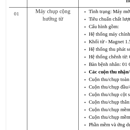
l
PHÒNG ĐIỀU DƯỠNG
KHOA CẬN LÂM SÀNG
Máy chụp cộng
Tình trạng: Máy mới
01
KHOA KIỂM SOÁT NHIỄM K
hưởng từ
Tiêu chuẩn chất lư
Cấu hình gồm:
KHOA NGOẠI - SẢN
Hệ thống máy chín
KHOA NỘI NHI NHIỄM
Khối từ - Magnet 1.
Hệ thống thu phát s
LIÊN CHUYÊN KHOA
Hệ thống chênh từ:
Bàn bệnh nhân: 01 
Các cuộn thu nhận
Cuộn thu/chụp toàn
Cuộn thu/chụp đầu/
Cuộn thu/chụp cột 
Cuộn thu/chụp thân
Cuộn thu/chụp mềm 
Cuộn thu/chụp mềm
Phần mềm và ứng d