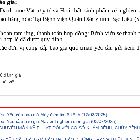
áo giá:
Danh mục Vật tư y tế và Hoá chất, sinh phẩm xét nghiệm
iao hàng hóa: Tại
Bệnh viện Quân Dân y tỉnh Bạc Liêu (
S
khoản tạm ứng, thanh toán hợp đồng: Bệnh viện sẽ thanh 
ừ hợp lệ đã được quy định.
Các đơn vị cung cấp báo giá qua email yêu cầu gửi kèm t
0
đánh giá
 bài viết
êu: Yêu cầu báo giá Máy điện tim 6 kênh
(12/02/2025)
êu: Yêu cầu báo giá Máy xét nghiệm điện giải
(03/02/2025)
P CHUYÊN MÔN KỸ THUẬT ĐỐI VỚI CƠ SỞ KHÁM BỆNH, CHỮA BỆ
c Liêu YÊU CẦU BÁO GIÁ BẢO TRÌ, BẢO DƯỠNG TRANG THIẾT BỊ Y T