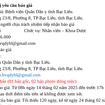
PHÒNG ĐIỀU DƯỠNG
KHOA Y học cổ truyền - Vật lý trị liệu - Phục hồi chức năng
ị yêu cầu báo giá
iá:
Bệnh viện Quân Dân y tỉnh Bạc Liêu
.
PHÒNG ĐIỀU DƯỠNG
KHOA CẬN LÂM SÀNG
 23/8, Phường 8, TP Bạc Liêu, tỉnh Bạc Liêu.
KHOA KIỂM SOÁT NHIỄM KHUẨN
 người chịu trách nhiệm tiếp nhận báo giá
m Chi Chức vụ: Nhân viên – Khoa Dược
KHOA NGOẠI - SẢN
46.000
KHOA NỘI NHI NHIỄM
.bvqdybl@gmail.com
áo giá:
LIÊN CHUYÊN KHOA
:
n Quân Dân y tỉnh Bạc Liêu.
 23/8, Phường 8, TP Bạc Liêu, tỉnh Bạc Liêu.
au.bvqdybl@gmail.com
3 bản (01 bản gốc, 02 bản photo đóng mộc)
báo giá: Từ 08h ngày 14 tháng 02 năm 2025 đến trước 17
au thời điểm nêu trên sẽ không được xem xét.
 của báo giá: Tối thiểu 120 ngày, kể từ ngày 24 tháng 02 