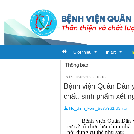
Giới thiệu
Tin tức
Th
Thông báo
Thứ 5, 13/02/2025
|
16:13
Tổ chức bệnh viện
Tin tức
Bệnh viện Quân Dân y 
Đơn vị trực thuộc
Ban giám đốc
Bài viết
chất, sinh phẩm xét 
Quy trình khám chữa bệnh
Phòng chức nă
Tin tức từ sở y t
file_dinh_kem_557a931fd3.rar
Khoa
Bệnh viện Quân Dân 
cơ sở tổ chức lựa chọn nhà 
nội dung cụ thể như sau: