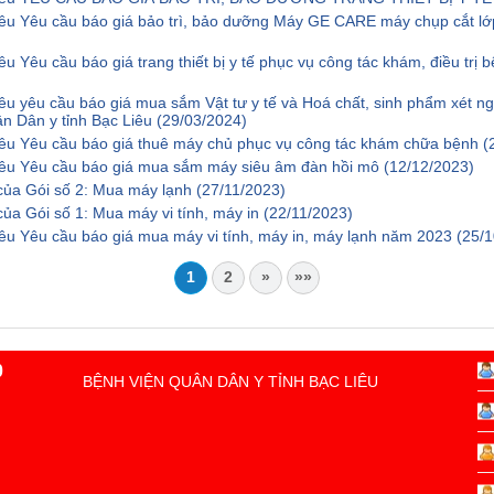
iêu Yêu cầu báo giá bảo trì, bảo dưỡng Máy GE CARE máy chụp cắt lớ
u Yêu cầu báo giá trang thiết bị y tế phục vụ công tác khám, điều trị 
iêu yêu cầu báo giá mua sắm Vật tư y tế và Hoá chất, sinh phẩm xét 
ân Dân y tỉnh Bạc Liêu
(29/03/2024)
iêu Yêu cầu báo giá thuê máy chủ phục vụ công tác khám chữa bệnh
(
Liêu Yêu cầu báo giá mua sắm máy siêu âm đàn hồi mô
(12/12/2023)
 của Gói số 2: Mua máy lạnh
(27/11/2023)
của Gói số 1: Mua máy vi tính, máy in
(22/11/2023)
iêu Yêu cầu báo giá mua máy vi tính, máy in, máy lạnh năm 2023
(25/
1
2
»
»»
0
BỆNH VIỆN QUÂN DÂN Y TỈNH BẠC LIÊU