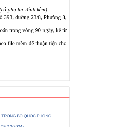
(có phụ lục đính kèm)
ố 393, đường 23/8, Phường 8,
toán trong vòng 90 ngày, kể từ
heo file mềm để thuận tiện cho
NH TRONG BỘ QUỐC PHÒNG
Ế
(16/12/2024)