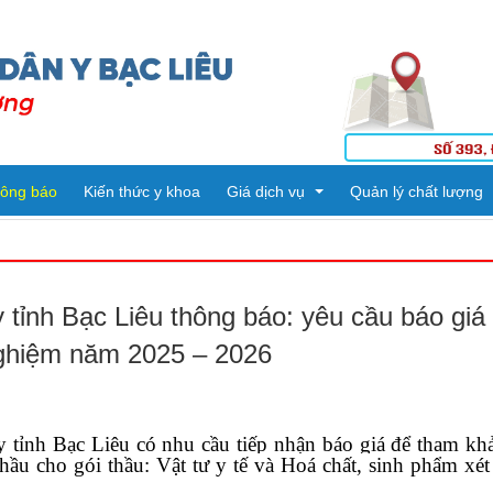
ông báo
Kiến thức y khoa
Giá dịch vụ
Quản lý chất lượng
Tiêm ngừa
Kết quả kiểm tra
tỉnh Bạc Liêu thông báo: yêu cầu báo giá 
Dịch vụ kỹ thuật
Danh mục kỹ thuật
nghiệm năm 2025 – 2026
ng
ế
PHÒNG HÀNH CHÍNH QUẢN TRỊ - TỔ CHỨC CÁN BỘ
Thuốc
PHÒNG KHTH & VTYT
KHOA DƯỢC
Vật tư Y tế
y tỉnh Bạc Liêu
có nhu cầu tiếp nhận báo giá để tham khả
thầu cho gói thầu: Vật tư y tế và Hoá chất, sinh phẩm x
PHÒNG TÀI CHÍNH - KẾ TOÁN
KHOA KHÁM BỆNH CẤP CỨU