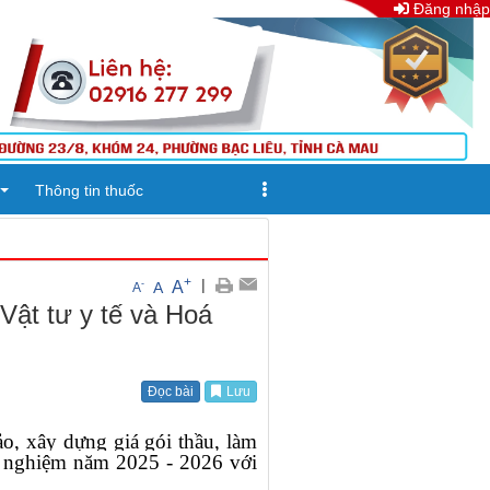
Đăng nhập
Thông tin thuốc
+
|
A
-
A
A
Vật tư y tế và Hoá
Đọc bài
Lưu
o, xây dựng giá gói thầu, làm
ét nghiệm năm 2025 - 2026 với