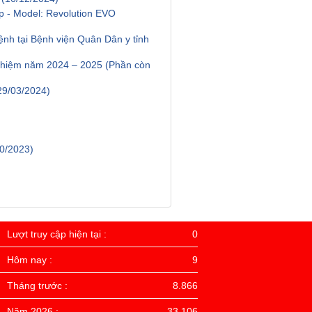
p - Model: Revolution EVO
bệnh tại Bệnh viện Quân Dân y tỉnh
nghiệm năm 2024 – 2025 (Phần còn
29/03/2024)
10/2023)
Lượt truy cập hiện tại :
0
Hôm nay :
9
Tháng trước :
8.866
Năm 2026 :
33.106