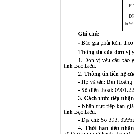
+ Pin
+ Đĩ
hướn
Ghi chú:
- Báo giá phải kèm theo c
Thông tin của đơn vị 
1. Đơn vị yêu cầu báo 
tỉnh Bạc Liêu.
2. Thông tin liên hệ c
- Họ và tên: Bùi Ho
- Số điện thoại: 0901.2
3. Cách thức tiếp nhận
- Nhận trực tiếp bản gi
tỉnh Bạc Liêu.
- Địa chỉ:
Số 393, đường
4. Thời hạn tiếp nhận
2025 (trong giờ hành chánh).