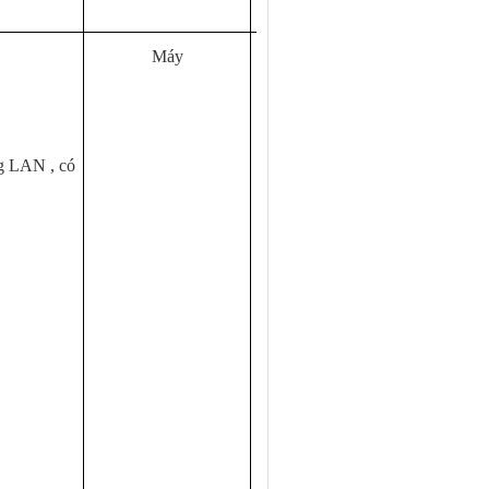
Máy
01
g LAN , có