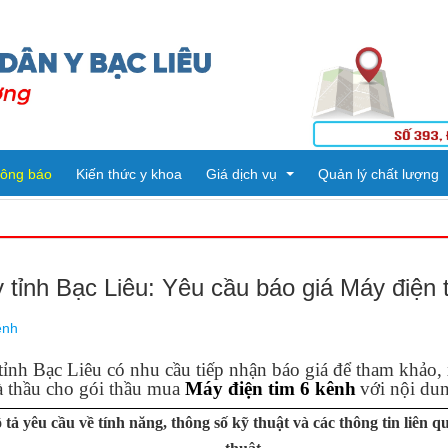
ông báo
Kiến thức y khoa
Giá dịch vụ
Quản lý chất lượng
Tiêm ngừa
Kết quả kiểm tra
tỉnh Bạc Liêu: Yêu cầu báo giá Máy điện 
Dịch vụ kỹ thuật
Danh mục kỹ thuật
ênh
ng
ế
PHÒNG HÀNH CHÍNH QUẢN TRỊ - TỔ CHỨC CÁN BỘ
Thuốc
ạc Liêu có nhu cầu tiếp nhận báo giá để tham khảo, x
à thầu cho gói thầu mua
Máy điện tim 6 kênh
với nội dun
PHÒNG KHTH & VTYT
KHOA DƯỢC
Vật tư Y tế
tả yêu cầu về tính năng, thông số kỹ thuật và các thông tin liên q
PHÒNG TÀI CHÍNH - KẾ TOÁN
KHOA KHÁM BỆNH CẤP CỨU