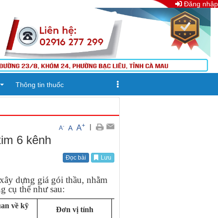
Đăng nhập
Thông tin thuốc
+
|
A
-
A
A
tim 6 kênh
Đọc bài
Lưu
ây dựng giá gói thầu, nhằm
g cụ thể như sau:
uan về kỹ
Đơn vị tính
Số lượng
Đơn giá (VN