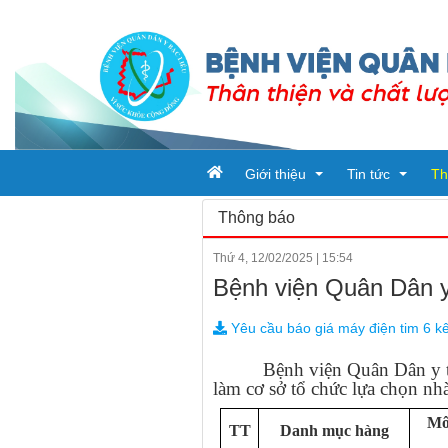
Giới thiệu
Tin tức
Th
Thông báo
Thứ 4, 12/02/2025
|
15:54
Tổ chức bệnh viện
Tin tức
Bệnh viện Quân Dân y 
Đơn vị trực thuộc
Ban giám đốc
Bài viết
Yêu cầu báo giá máy điện tim 6 k
Quy trình khám chữa bệnh
Phòng chức nă
Tin tức từ sở y t
Bệnh viện Quân Dân y tỉnh B
làm cơ sở tổ chức lựa chọn nh
Khoa
Mô 
TT
Danh mục hàng