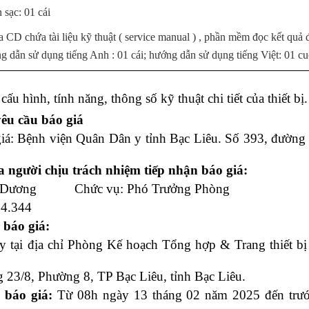
 sạc: 01 cái
a CD chứa tài liệu kỹ thuật ( service manual ) , phần mềm đọc kết quả 
g dẫn sử dụng tiếng Anh : 01 cái; hướng dẫn sử dụng tiếng Việt: 01 cu
ấu hình, tính năng, thông số kỹ thuật chi tiết của thiết bị.
yêu cầu báo giá
giá:
Bệnh viện Quân Dân y tỉnh Bạc Liêu
.
Số 393, đường 
ủa người chịu trách nhiệm tiếp nhận báo giá:
àng Dương Chức vụ: Phó Trưởng Phòng
24.344
 báo giá:
ấy tại địa chỉ Phòng Kế hoạch Tổng hợp & Trang thiết bị
 23/8, Phường 8, TP Bạc Liêu, tỉnh Bạc Liêu.
 báo giá:
Từ 08h ngày 13 tháng 02 năm 2025 đến trướ