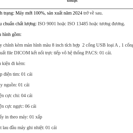
thuật
PHÒNG ĐIỀU DƯỠNG
KHOA Y học cổ truyền - Vật lý trị liệu - Phục hồi chức năng
nh trạng: Máy mới 100%, sản xuất năm 2024
trở về sau
.
PHÒNG ĐIỀU DƯỠNG
KHOA CẬN LÂM SÀNG
êu chuẩn chất lượng:
ISO 9001 hoặc ISO 13485 hoặc tương đương
.
KHOA KIỂM SOÁT NHIỄM KHUẨN
u hình gồm:
KHOA NGOẠI - SẢN
 chính kèm màn hình màu 8 inch tích hợp 2 cổng USB loại A , 1 cổn
xuất file DICOM kết nối trực tiếp vô hệ thống PACS: 01 cái.
KHOA NỘI NHI NHIỄM
ụ kiện đi kèm:
LIÊN CHUYÊN KHOA
p điện tim: 01 cái
y nguồn: 01 cái
ện cực chi: 04 cái
ện cực ngực: 06 cái
ấy in theo máy: 01 xấp
t lau đầu máy ghi nhiệt: 01 cái