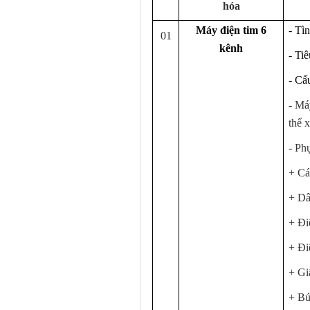
hóa
Máy điện tim 6
- Tì
01
kênh
- Ti
- Cấ
-
Máy
thể 
- Ph
+ Cá
+ Dâ
+ Đi
+ Đi
+ Gi
+ Bú