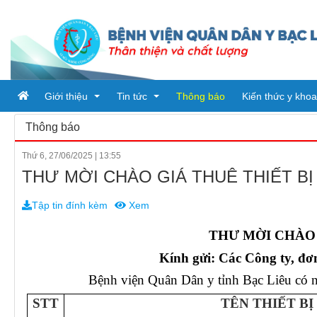
Giới thiệu
Tin tức
Thông báo
Kiến thức y khoa
Thông báo
Thứ 6, 27/06/2025
|
13:55
Tổ chức bệnh viện
Tin tức
THƯ MỜI CHÀO GIÁ THUÊ THIẾT BỊ
Đơn vị trực thuộc
Ban giám đốc
Bài viết
Tập tin đính kèm
Xem
Quy trình khám chữa bệnh
Phòng chức năng
Tin tức từ sở y tế
PHÒNG HÀNH CHÍNH QUẢN 
THƯ MỜI CHÀO 
Khoa
PHÒNG KHTH & VTYT
KHOA DƯỢC
Kính gửi: Các Công ty, đơn 
PHÒNG TÀI CHÍNH - KẾ TO
KHOA KHÁM BỆNH CẤP CỨ
Bệnh viện Quân Dân y tỉnh Bạc Liêu
có n
STT
TÊN THIẾT BỊ
PHÒNG ĐIỀU DƯỠNG
KHOA Y học cổ truyền - Vật lý