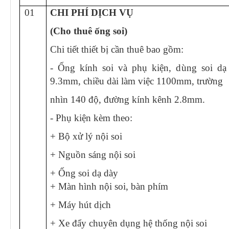
PHÒNG ĐIỀU DƯỠNG
KHOA CẬN LÂM SÀNG
01
CHI PHÍ DỊCH VỤ
(Cho thuê ống soi)
KHOA KIỂM SOÁT NHIỄM K
Chi tiết thiết bị cần thuê bao gồm:
KHOA NGOẠI - SẢN
- Ống kính soi và phụ kiện, dùng soi dạ
KHOA NỘI NHI NHIỄM
9.3mm, chiều dài làm việc 1100mm,
trường
LIÊN CHUYÊN KHOA
nhìn 140 độ, đường
kính kênh 2.8mm.
- Phụ kiện kèm theo:
+ Bộ xử lý nội soi
+ Nguồn sáng nội soi
+ Ống soi dạ dày
+ Màn hình nội soi, bàn phím
+ Máy hút dịch
+ Xe đẩy chuyên dụng hệ thống nội soi